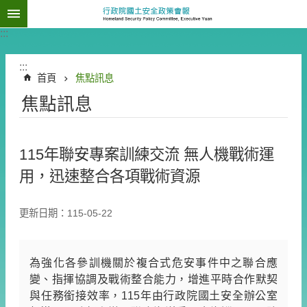
關
:::
於
會
:::
報
首頁
焦點訊息
核
焦點訊息
心
任
務
115年聯安專案訓練交流 無人機戰術運
用，迅速整合各項戰術資源
相
關
法
更新日期：115-05-22
令
作
為強化各參訓機關於複合式危安事件中之聯合應
業
變、指揮協調及戰術整合能力，增進平時合作默契
規
與任務銜接效率，115年由行政院國土安全辦公室
範