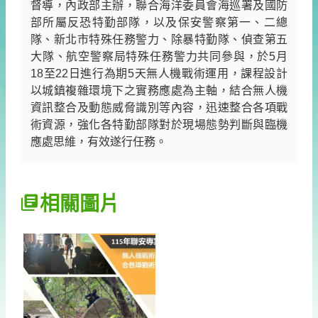
督導，內政部主辦，聯合海洋委員會海巡署及國防
部所屬反恐特勤部隊，以及保安警察第一、二總
焦
隊、新北市特殊任務警力、除暴特勤隊、偵查第五
點
大隊、航空警察局特殊任務警力共同參與，於5月
訊
18至22日進行為期5天
無人機戰術運用
，課程設計
息
以城鎮複雜環境下之實務應處為主軸，結合無人機
安
資訊整合及動態威脅識別等內容，迅速整合各項戰
全
術資源，強化各特勤部隊對於現場態勢判斷與臨機
宣
應處思維，有效遂行任務。
導
網
相關圖片
站
導
覽
行
政
院